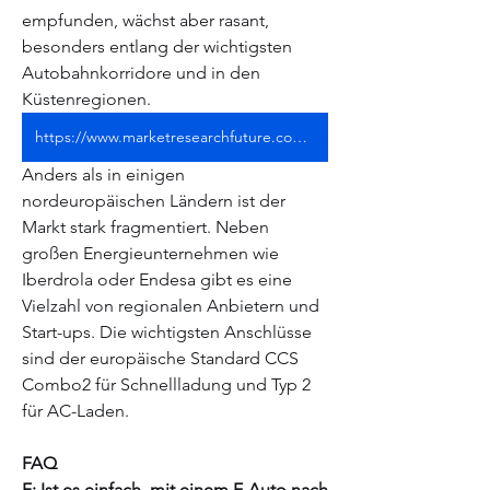
empfunden, wächst aber rasant, 
besonders entlang der wichtigsten 
Autobahnkorridore und in den 
Küstenregionen.
https://www.marketresearchfuture.com/reports/spain-electric-vehicle-charging-station-market-44114
Anders als in einigen 
nordeuropäischen Ländern ist der 
Markt stark fragmentiert. Neben 
großen Energieunternehmen wie 
Iberdrola oder Endesa gibt es eine 
Vielzahl von regionalen Anbietern und 
Start-ups. Die wichtigsten Anschlüsse 
sind der europäische Standard CCS 
Combo2 für Schnellladung und Typ 2 
für AC-Laden.
FAQ
F: Ist es einfach, mit einem E-Auto nach 